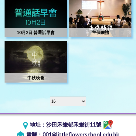
10月2日 普通話早會
主保瞻禮
中秋晚會
地址：
沙田禾輋邨禾輋街11號
電郵：
001@littleflowerschool.edu.hk