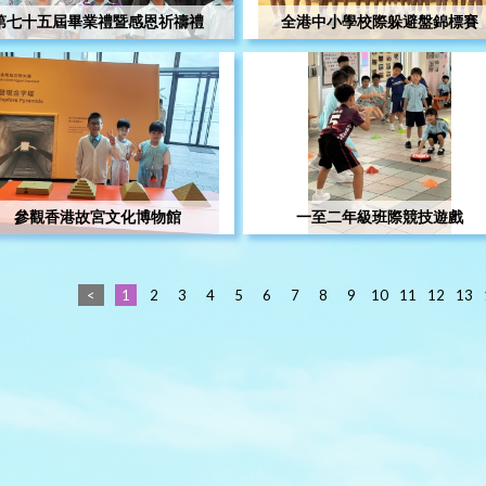
第七十五屆畢業禮暨感恩祈禱禮
全港中小學校際躲避盤錦標賽
參觀香港故宮文化博物館
一至二年級班際競技遊戲
<
1
2
3
4
5
6
7
8
9
10
11
12
13