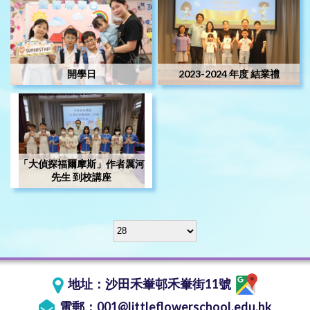
開學日
2023-2024 年度 結業禮
「大偵探福爾摩斯」作者厲河
先生 到校講座
地址：
沙田禾輋邨禾輋街11號
電郵：
001@littleflowerschool.edu.hk