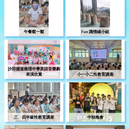
午餐鬆一鬆
Fun 識情緒小組
沙田循道衛理中學英語音樂劇
表演欣賞
小一小二性教育講座
三、四年級性教育講座
中秋晚會