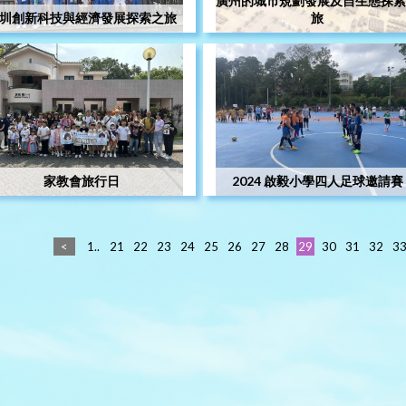
廣州的城市規劃發展及自生態探索
圳創新科技與經濟發展探索之旅
旅
家教會旅行日
2024 啟毅小學四人足球邀請賽
<
1..
21
22
23
24
25
26
27
28
29
30
31
32
3