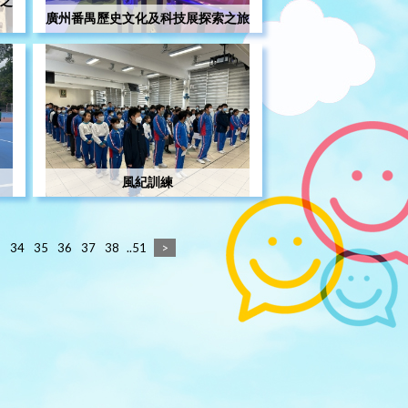
之
廣州番禺歷史文化及科技展探索之旅
風紀訓練
3
34
35
36
37
38
..51
>