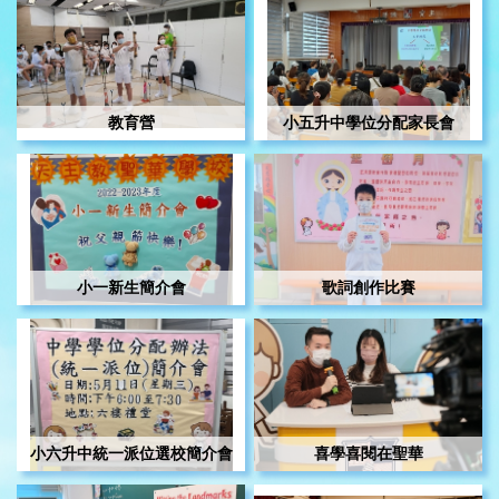
教育營
小五升中學位分配家長會
小一新生簡介會
歌詞創作比賽
小六升中統一派位選校簡介會
喜學喜閱在聖華