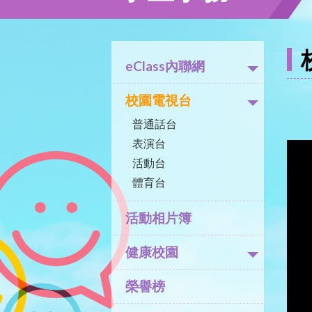
eClass內聯網
校園電視台
普通話台
表演台
活動台
體育台
活動相片簿
健康校園
榮譽榜