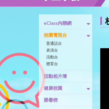
eClass內聯網
校園電視台
普通話台
表演台
活動台
體育台
活動相片簿
健康校園
榮譽榜