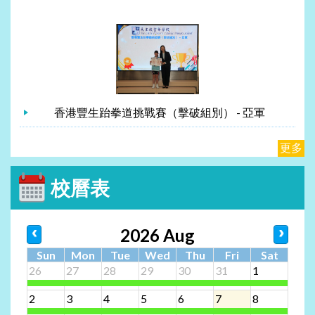
香港豐生跆拳道挑戰賽（擊破組別） - 亞軍
更多
校曆表
2026 Aug
Sun
Mon
Tue
Wed
Thu
Fri
Sat
26
27
28
29
30
31
1
2
3
4
5
6
7
8