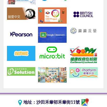
地址：
沙田禾輋邨禾輋街11號