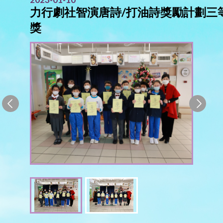
力行劇社智演唐詩/打油詩獎勵計劃三
獎