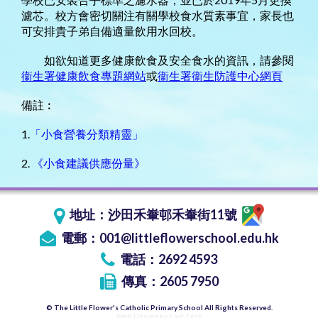
濾芯。校方會密切關注有關學校食水質素事宜，家長也
可安排貴子弟自備適量飲用水回校。
如欲知道更多健康飲食及安全食水的資訊，請參閱
衞生署健康飲食專題網站
或
衞生署衞生防護中心網頁
備註︰
1.
「小食營養分類精靈」
2.
《小食建議供應份量》
地址：
沙田禾輋邨禾輋街11號
電郵：
001@littleflowerschool.edu.hk
電話：2692 4593
傳真：2605 7950
© The Little Flower's Catholic Primary School All Rights Reserved.
Web Design
by
East Tech