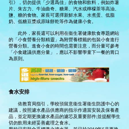
引》，切勿提供「少選爲佳」的食物和飲料，例如炸薯
片、朱古力、牛油曲奇、糖果、汽水或檸檬茶等高油、
鹽、糖的食物。家長可選擇新鮮水果、水煮蛋、低脂
奶、低糖豆漿或原味餅乾等作為健康小食。
此外，家長還可以利用在衞生署健康飲食專題網站
的「小食營養分類精靈」為附營養標籤的包裝小食進行
營養分類。進食小食的時間也需要注意，而分量可參考
「小食建議供應分量」，應以不影響學童下一餐的胃口
為原則。
食水安排
依教育局指引，學校頇留意衞生署衞生防護中心的
建議，按照濾水產品供應商的指示作適當安裝及保養產
品，並定期更換濾水產品的濾芯及重要部件;並提醒學生
切勿飲用未經妥善處理之食水。
學校已安裝合乎標準之濾水器，並已於2019年5月更換