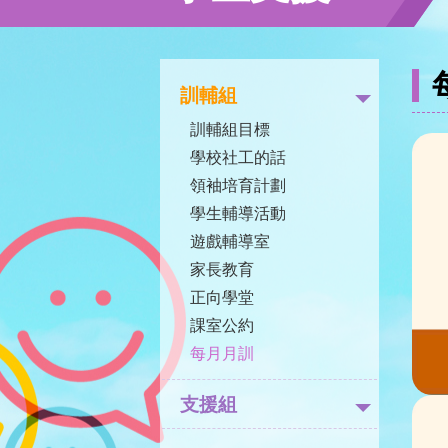
訓輔組
訓輔組目標
學校社工的話
領袖培育計劃
學生輔導活動
遊戲輔導室
家長教育
正向學堂
課室公約
每月月訓
支援組