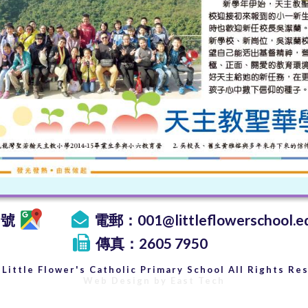
1號
電郵：
001@littleflowerschool.e
傳真：2605 7950
Little Flower's Catholic Primary School All Rights Re
Web Design
by
East Tech