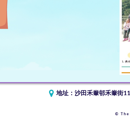
地址：
沙田禾輋邨禾輋街1
© The 