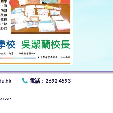
du.hk
電話：2692 4593
served.