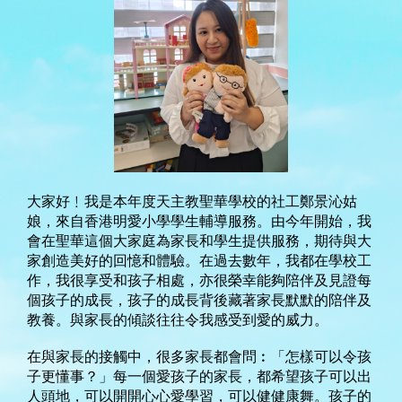
大家好﹗我是本年度天主教聖華學校的社工鄭景沁姑
娘，
來自香港明愛小學學生輔導服務。由今年開始，
我
會在聖華這個大家庭為家長和學生提供服務，
期待與大
家創造美好的回憶和體驗。在過去數年，我都在學校工
作，
我很享受和孩子相處，亦很榮幸能夠陪伴及見證每
個孩子的成長，
孩子的成長背後藏著家長默默的陪伴及
教養。
與家長的傾談往往令我感受到愛的威力。
在與家長的接觸中，很多家長都會問︰「怎樣可以令孩
子更懂事？」
每一個愛孩子的家長，都希望孩子可以出
人頭地，
可以開開心心愛學習，可以健健康舞。
孩子的