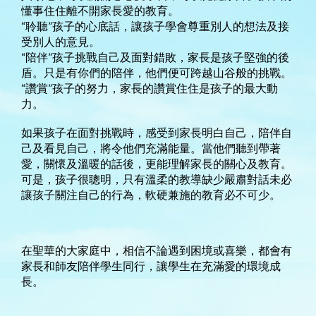
懂事住住離不開家長愛的教育。
“聆聽”孩子的心底話，
讓孩子學會尊重別人的想法及接
受別人的意見。
“陪伴”孩子挑戰自己及面對錯敗，家長是孩子堅強的後
盾。
只是有你們的陪伴，他們便可跨越山谷般的挑戰。
“讚賞”孩子的努力，家長的讚賞住住是孩子的最大動
力。
如果孩子在面對挑戰時，感受到家長明白自己，
陪伴自
己及看見自己，將令他們充滿能量。當他們聽到帶著
愛，
關懷及溫暖的話後，更能理解家長的關心及教育。
可是，
孩子很聰明，
只有溫柔的教導缺少嚴肅對話未必
讓孩子關注自己的行為，
軟硬兼施的教育必不可少。
在聖華的大家庭中，相信不論遇到困境或喜樂，
都會有
家長和師友陪伴學生同行，讓學生在充滿愛的環境成
長。