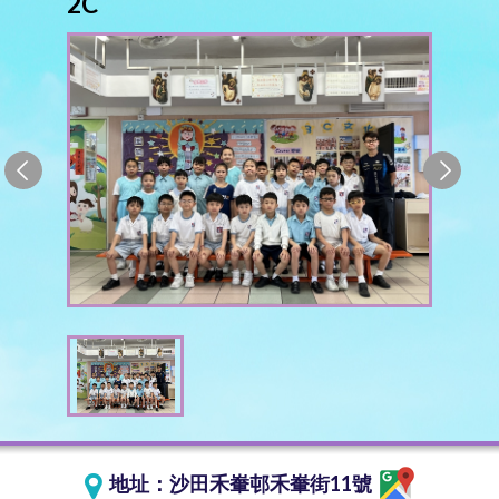
2C
地址：
沙田禾輋邨禾輋街11號