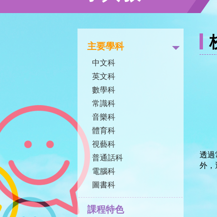
主要學科
中文科
英文科
數學科
常識科
音樂科
體育科
視藝科
透過
普通話科
外，
電腦科
圖書科
課程特色