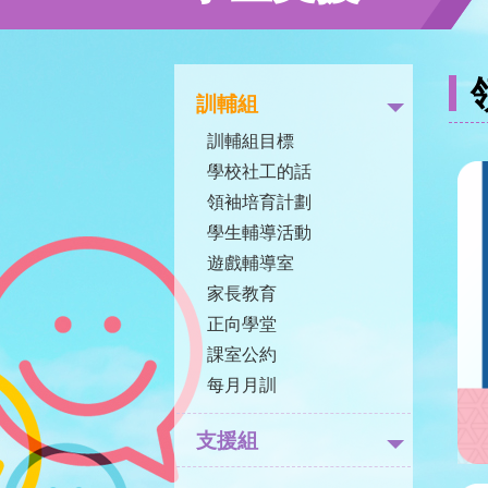
訓輔組
訓輔組目標
學校社工的話
領袖培育計劃
學生輔導活動
遊戲輔導室
家長教育
正向學堂
課室公約
每月月訓
支援組