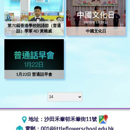
第70屆香港學校朗誦節（普通
話）季軍 4D 黃曉威
中國文化日
1月22日 普通話早會
地址：
沙田禾輋邨禾輋街11號
電郵：
001@littleflowerschool.edu.hk