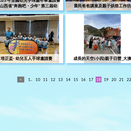
025 年全國幼兒手球嘉年華邀請賽
山西省“奔跑吧・少年” 第三屆幼
晨民爸爸講座及親子烘焙工作坊
培正盃- 幼兒五人手球邀請賽
成長的天空(小四)親子日營_大
<
1..
10
11
12
13
14
15
16
17
18
19
20
21
2