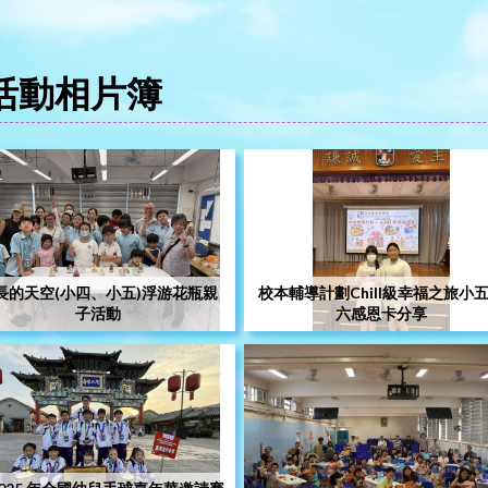
活動相片簿
長的天空(小四、小五)浮游花瓶親
校本輔導計劃Chill級幸福之旅小
子活動
六感恩卡分享