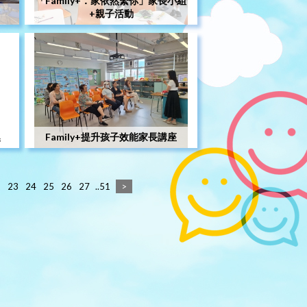
「Family+．家依然繫你」家長小組
+親子活動
澳
Family+提升孩子效能家長講座
2
23
24
25
26
27
..51
>