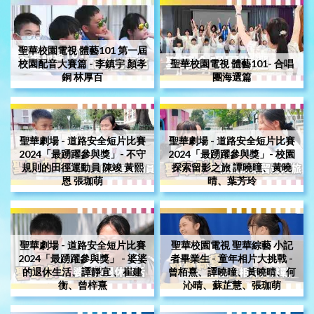
聖華校園電視 體藝101 第一屆
校園配音大賽篇 - 李鎮宇 顏孝
聖華校園電視 體藝101- 合唱
銅 林厚百
團海選篇
聖華劇場 - 道路安全短片比賽
聖華劇場 - 道路安全短片比賽
2024「最踴躍參與獎」- 不守
2024「最踴躍參與獎」- 校園
規則的田徑運動員 陳竣 黃熙
探索留影之旅 譚曉曈、黃曉
恩 張珈萌
晴、葉芳玲
聖華劇場 - 道路安全短片比賽
聖華校園電視 聖華綜藝 小記
2024「最踴躍參與獎」 - 婆婆
者畢業生 - 童年相片大挑戰 -
的退休生活、譚靜宜 、崔建
曾栢熹、譚曉曈、黃曉晴、何
衡、曾梓熹
沁晴、蘇芷慧、張珈萌