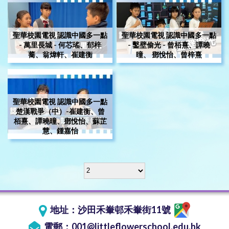
聖華校園電視 認識中國多一點
聖華校園電視 認識中國多一點
- 萬里長城 - 何芯瑤、郁梓
- 鑿壁偷光 - 曾栢熹、譚曉
蕎、翁煒軒、崔建衡
曈、 鄧悅怡、曾梓熹
聖華校園電視 認識中國多一點
楚漢戰爭（中）-崔建衡、曾
栢熹、譚曉曈、鄧悅怡、蘇芷
慧、鍾嘉怡
地址：
沙田禾輋邨禾輋街11號
電郵：
001@littleflowerschool.edu.hk