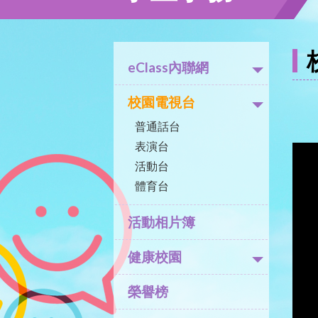
eClass內聯網
校園電視台
普通話台
表演台
活動台
體育台
活動相片簿
健康校園
榮譽榜