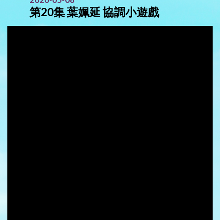
第20集 葉姵延 協調小遊戲