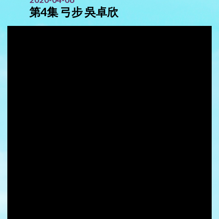
第4集 弓步 吳卓欣