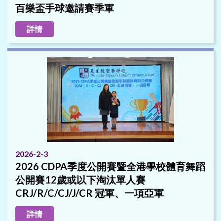
百樂盃手球邀請賽季軍
詳情
2026-2-3
2026 CDPA季度公開賽暨全港學校體育舞蹈
公開賽12歲或以下淘汰單人賽
CRJ/R/C/CJ/J/CR 冠軍、一項亞軍
詳情