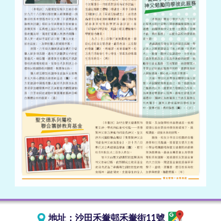
地址：
沙田禾輋邨禾輋街11號