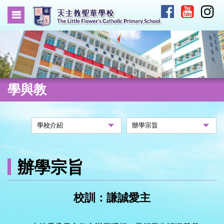
學與教
辦學宗旨
校訓：謙誠愛主