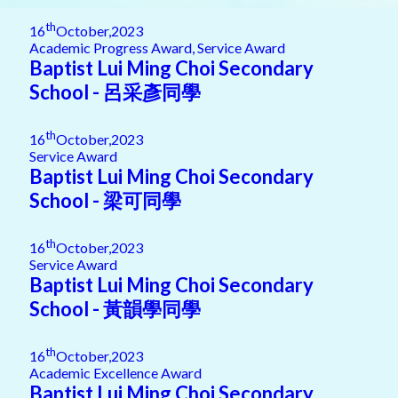
th
16
October,2023
Academic Progress Award, Service Award
Baptist Lui Ming Choi Secondary
School - 呂采彥同學
th
16
October,2023
Service Award
Baptist Lui Ming Choi Secondary
School - 梁可同學
th
16
October,2023
Service Award
Baptist Lui Ming Choi Secondary
School - 黃韻學同學
th
16
October,2023
Academic Excellence Award
Baptist Lui Ming Choi Secondary